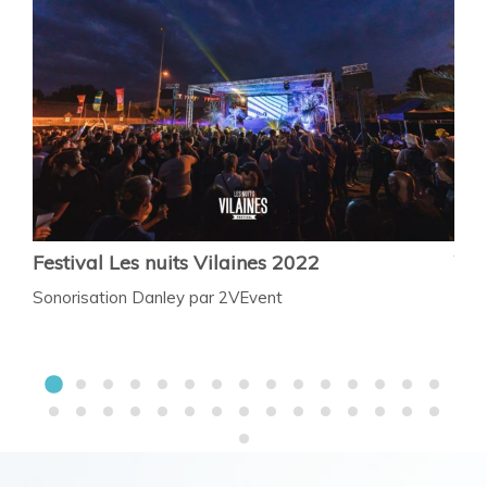
Festival Les nuits Vilaines 2022
Yac
se
Sonorisation Danley par 2VEvent
Sono